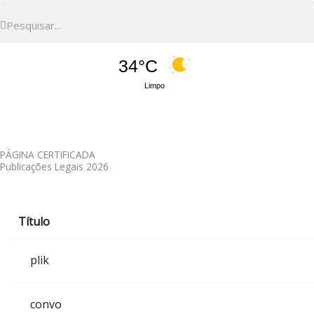
Pesquisar
Pesquisar
34°C
Limpo
PÁGINA CERTIFICADA
Publicações Legais 2026
Título
plik
convo