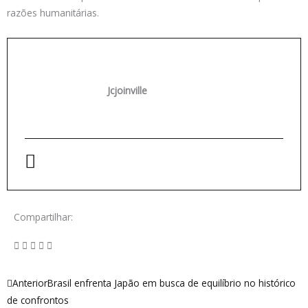
razões humanitárias.
Jcjoinville
Compartilhar:
Anterior
Próximo
Anterior
Brasil enfrenta Japão em busca de equilíbrio no histórico
de confrontos