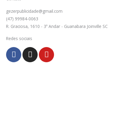
gezerpublicidade@gmail.com
(47) 99984-0063
R. Graciosa, 1610 - 3º Andar - Guanabara Joinville SC
Redes sociais
F
I
Y
a
n
o
c
s
u
e
t
t
b
a
u
o
g
b
o
r
e
k
a
-
m
f