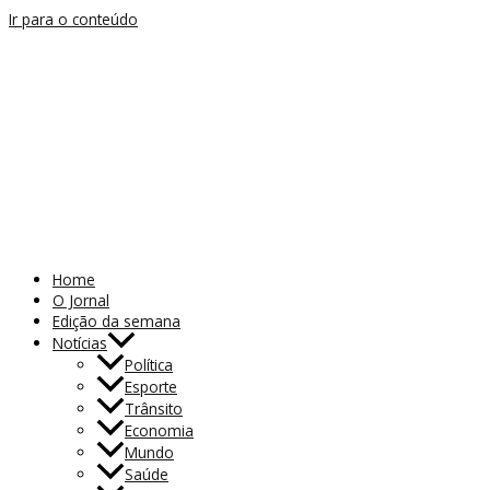
Ir para o conteúdo
Home
O Jornal
Edição da semana
Notícias
Política
Esporte
Trânsito
Economia
Mundo
Saúde