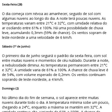
Sexta-feira (28)
O dia começa com névoa ao amanhecer, seguido de sol com
algumas nuvens ao longo do dia. A noite terá poucas nuvens. As
temperaturas variam entre 21°C e 32°C, com umidade relativa do
ar oscilando entre 61% e 100%. Há uma possibilidade de chuva
leve, acumulando 0,3mm (59% de chance). Os ventos sopram de
leste-nordeste a uma velocidade de 6 km/h.
Sábado (1º de Junho)
O primeiro dia de junho seguirá o padrão da sexta-feira, com sol
entre muitas nuvens e momentos de céu nublado. Durante a noite,
a nebulosidade diminui. As temperaturas permanecem entre 21°C
e 32°C. A umidade varia de 61% a 100%. A chance de chuva leve é
de 54%, com volume esperado de 0,2mm. Os ventos continuam
soprando de leste-nordeste, a 4 km/h.
Domingo (2)
No último dia do fim de semana, o sol aparece entre muitas
nuvens durante todo o dia. A temperatura mínima sobe um pouco,
chegando a 24°C, enquanto a máxima se mantém em 32°C. A
umidade continua alta, variando de 61% a 100%. A chance de