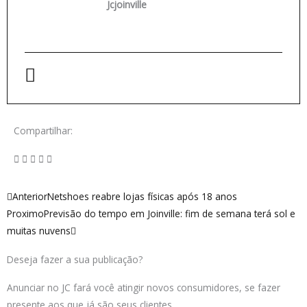
Jcjoinville
Compartilhar:
Anterior
Próximo
Anterior
Netshoes reabre lojas físicas após 18 anos
Proximo
Previsão do tempo em Joinville: fim de semana terá sol e
muitas nuvens
Deseja fazer a sua publicação?
Anunciar no JC fará você atingir novos consumidores, se fazer
presente aos que já são seus clientes