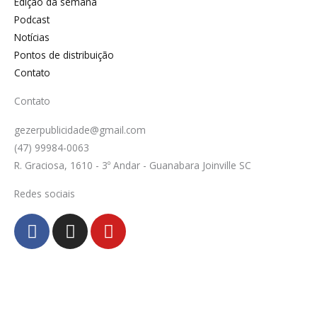
Edição da semana
Podcast
Notícias
Pontos de distribuição
Contato
Contato
gezerpublicidade@gmail.com
(47) 99984-0063
R. Graciosa, 1610 - 3º Andar - Guanabara Joinville SC
Redes sociais
F
I
Y
a
n
o
c
s
u
e
t
t
b
a
u
o
g
b