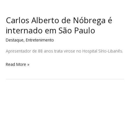
Carlos Alberto de Nóbrega é
internado em São Paulo
Destaque
,
Entretenimento
Apresentador de 88 anos trata virose no Hospital Sírio-Libanês.
Read More »
Nova
onda
de
calor
extremo
atinge