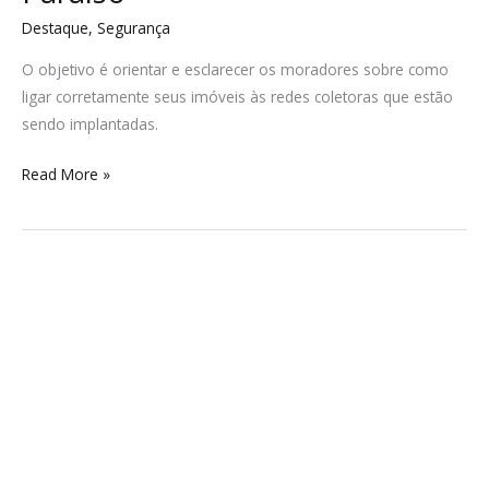
Destaque
,
Segurança
O objetivo é orientar e esclarecer os moradores sobre como
ligar corretamente seus imóveis às redes coletoras que estão
sendo implantadas.
Read More »
Netshoes
reabre
lojas
físicas
após
18
anos