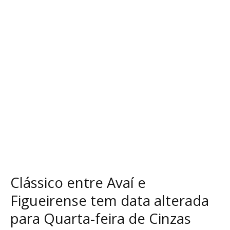
Figueirense
tem
data
alterada
para
Quarta-
feira
de
Cinzas
Clássico entre Avaí e
Figueirense tem data alterada
para Quarta-feira de Cinzas