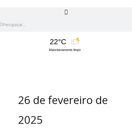
Pesquisar
Pesquisar
22°C
Maioritariamente limpo
26 de fevereiro de
2025