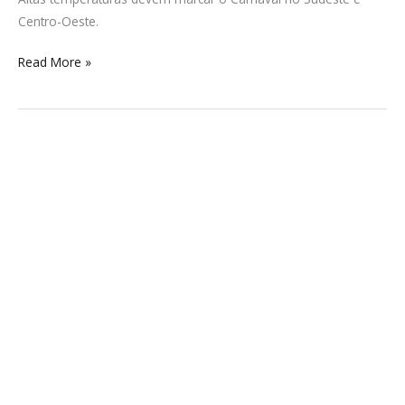
Centro-Oeste.
Read More »
Michelle
Trachtenberg,
atriz
de
Gossip
Girl
e
Buffy,
morre
aos
39
anos