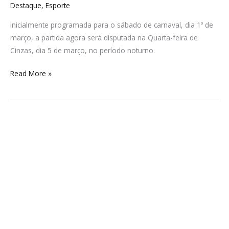
Destaque
,
Esporte
Inicialmente programada para o sábado de carnaval, dia 1º de
março, a partida agora será disputada na Quarta-feira de
Cinzas, dia 5 de março, no período noturno.
Read More »
Filho
e
cunhado
viram
réus
por
assassinato
de
casal