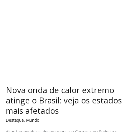
o
Brasil:
veja
os
estados
mais
afetados
Nova onda de calor extremo
atinge o Brasil: veja os estados
mais afetados
Destaque
,
Mundo
Altas temperaturas devem marcar o Carnaval no Sudeste e