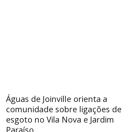
a
comunidade
sobre
ligações
de
esgoto
no
Vila
Nova
e
Jardim
Paraíso
Águas de Joinville orienta a
comunidade sobre ligações de
esgoto no Vila Nova e Jardim
Paraíso