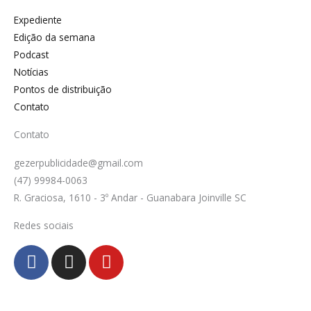
Expediente
Edição da semana
Podcast
Notícias
Pontos de distribuição
Contato
Contato
gezerpublicidade@gmail.com
(47) 99984-0063
R. Graciosa, 1610 - 3º Andar - Guanabara Joinville SC
Redes sociais
F
I
Y
a
n
o
c
s
u
e
t
t