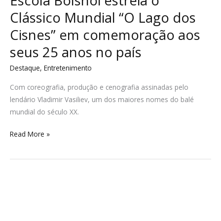
Escola Bolshoi estreia o
Clássico Mundial “O Lago dos
Cisnes” em comemoração aos
seus 25 anos no país
Destaque
,
Entretenimento
Com coreografia, produção e cenografia assinadas pelo
lendário Vladimir Vasiliev, um dos maiores nomes do balé
mundial do século XX.
Read More »
Clássico
entre
Avaí
e