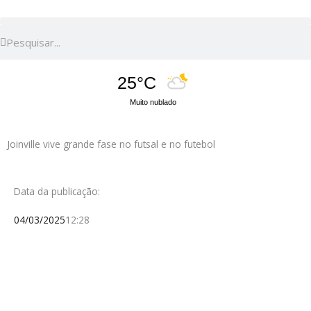
Pesquisar
Pesquisar
25°C
Muito nublado
Joinville vive grande fase no futsal e no futebol
Data da publicação:
04/03/2025
12:28