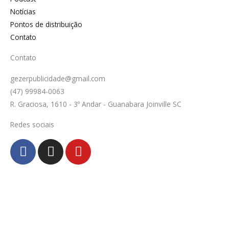
Notícias
Pontos de distribuição
Contato
Contato
gezerpublicidade@gmail.com
(47) 99984-0063
R. Graciosa, 1610 - 3º Andar - Guanabara Joinville SC
Redes sociais
F
I
Y
a
n
o
c
s
u
e
t
t
b
a
u
o
g
b
o
r
e