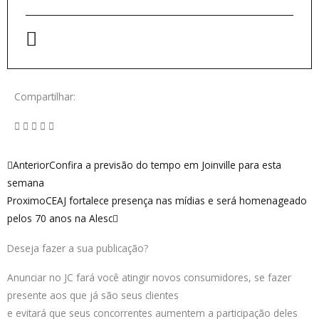
Compartilhar:
Anterior
Próximo
Anterior
Confira a previsão do tempo em Joinville para esta
semana
Proximo
CEAJ fortalece presença nas mídias e será homenageado
pelos 70 anos na Alesc
Deseja fazer a sua publicação?
Anunciar no JC fará você atingir novos consumidores, se fazer
presente aos que já são seus clientes
e evitará que seus concorrentes aumentem a participação deles