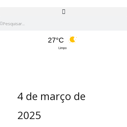
Pesquisar
Pesquisar
27°C
Limpo
4 de março de
2025