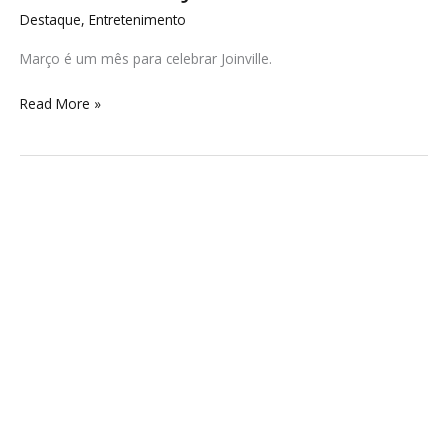
Destaque
,
Entretenimento
Março é um mês para celebrar Joinville.
Read More »
CEAJ
fortalece
presença
nas
mídias
e
será
homenageado
pelos
70