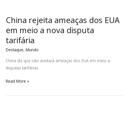
China rejeita ameaças dos EUA
em meio a nova disputa
tarifária
Destaque
,
Mundo
China diz que não aceitará ameaças dos EUA em meio a
disputas tarifárias.
Read More »
Prefeitura
divulga
programação