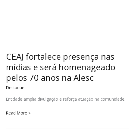
anos
na
Alesc
CEAJ fortalece presença nas
mídias e será homenageado
pelos 70 anos na Alesc
Destaque
Entidade amplia divulgação e reforça atuação na comunidade.
Read More »