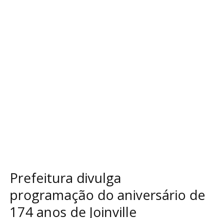
do
aniversário
de
174
anos
de
Joinville
Prefeitura divulga
programação do aniversário de
174 anos de Joinville