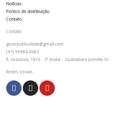
Notícias
Pontos de distribuição
Contato
Contato
gezerpublicidade@gmail.com
(47) 99984-0063
R. Graciosa, 1610 - 3º Andar - Guanabara Joinville SC
Redes sociais
F
I
Y
a
n
o
c
s
u
e
t
t
b
a
u
o
g
b
o
r
e
k
a