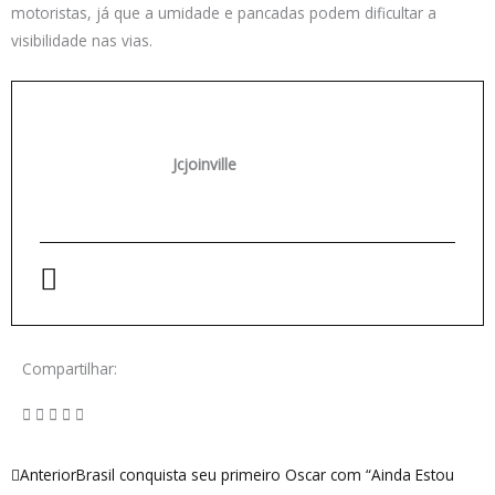
motoristas, já que a umidade e pancadas podem dificultar a
visibilidade nas vias.
Jcjoinville
Compartilhar:
Anterior
Próximo
Anterior
Brasil conquista seu primeiro Oscar com “Ainda Estou