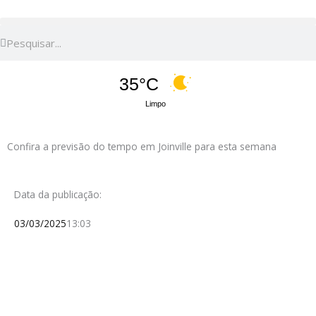
Pesquisar
Pesquisar
35°C
Limpo
Confira a previsão do tempo em Joinville para esta semana
Data da publicação:
03/03/2025
13:03