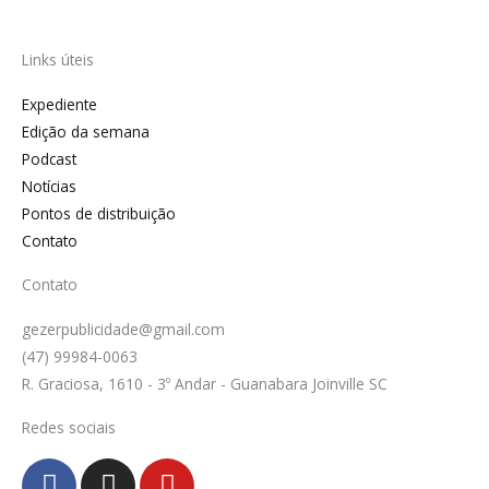
Links úteis
Expediente
Edição da semana
Podcast
Notícias
Pontos de distribuição
Contato
Contato
gezerpublicidade@gmail.com
(47) 99984-0063
R. Graciosa, 1610 - 3º Andar - Guanabara Joinville SC
Redes sociais
F
I
Y