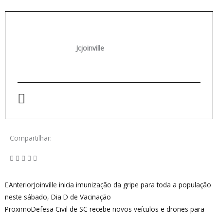
Jcjoinville
Compartilhar:
Anterior
Próximo
Anterior
Joinville inicia imunização da gripe para toda a população
neste sábado, Dia D de Vacinação
Proximo
Defesa Civil de SC recebe novos veículos e drones para