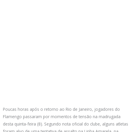
Poucas horas após o retorno ao Rio de Janeiro, jogadores do
Flamengo passaram por momentos de tensão na madrugada
desta quinta-feira (8). Segundo nota oficial do clube, alguns atletas
foram alvo de uma tentativa de assalto na Linha Amarela, na