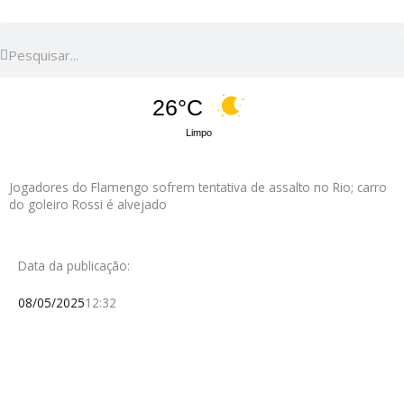
Pesquisar
Pesquisar
26°C
Limpo
Jogadores do Flamengo sofrem tentativa de assalto no Rio; carro
do goleiro Rossi é alvejado
Data da publicação:
08/05/2025
12:32