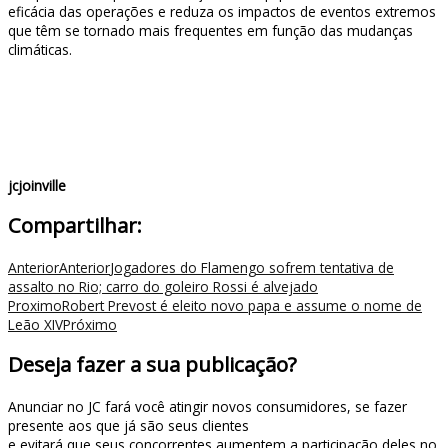
eficácia das operações e reduza os impactos de eventos extremos
que têm se tornado mais frequentes em função das mudanças
climáticas.
jcjoinville
Compartilhar:
Anterior
Anterior
Jogadores do Flamengo sofrem tentativa de
assalto no Rio; carro do goleiro Rossi é alvejado
Proximo
Robert Prevost é eleito novo papa e assume o nome de
Leão XIV
Próximo
Deseja fazer a sua publicação?
Anunciar no JC fará você atingir novos consumidores, se fazer
presente aos que já são seus clientes
e evitará que seus concorrentes aumentem a participação deles no