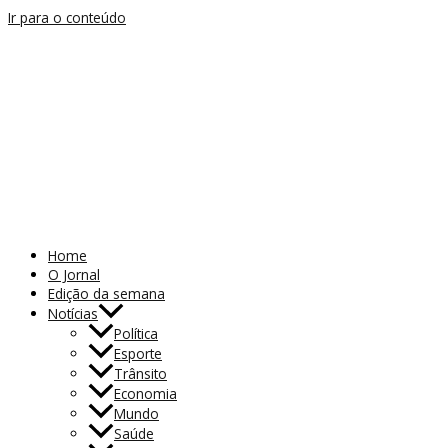
Ir para o conteúdo
Home
O Jornal
Edição da semana
Notícias
Política
Esporte
Trânsito
Economia
Mundo
Saúde