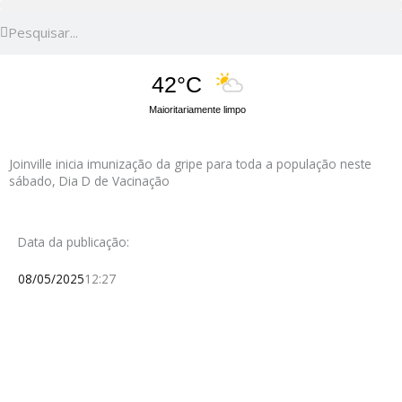
Pesquisar
Pesquisar
42°C
Maioritariamente limpo
Joinville inicia imunização da gripe para toda a população neste
sábado, Dia D de Vacinação
Data da publicação:
08/05/2025
12:27