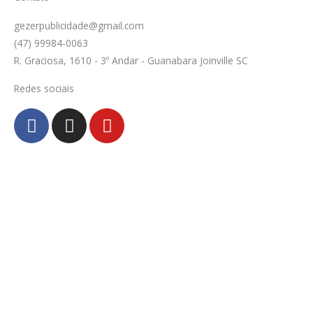
gezerpublicidade@gmail.com
(47) 99984-0063
R. Graciosa, 1610 - 3º Andar - Guanabara Joinville SC
Redes sociais
F
I
Y
a
n
o
c
s
u
e
t
t
b
a
u
o
g
b
o
r
e
k
a
-
m
f