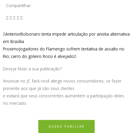
Compartilhar:
Anterior
Próximo
Anterior
Bolsonaro tenta impedir articulação por anistia alternativa
em Brasília
Proximo
Jogadores do Flamengo sofrem tentativa de assalto no
Rio; carro do goleiro Rossi é alvejado
Deseja fazer a sua publicação?
Anunciar no JC fará você atingir novos consumidores, se fazer
presente aos que já são seus clientes
e evitará que seus concorrentes aumentem a participação deles
no mercado.
QUERO PUBLICAR