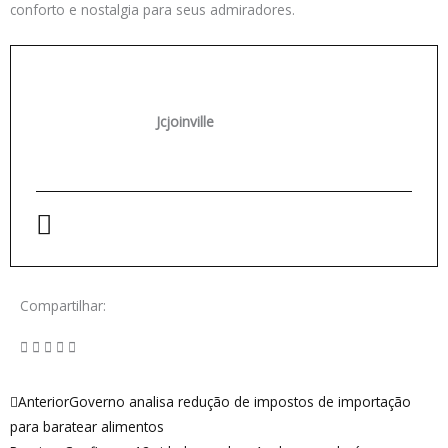
conforto e nostalgia para seus admiradores.
Jcjoinville
Compartilhar:
Anterior
Próximo
Anterior
Governo analisa redução de impostos de importação
para baratear alimentos