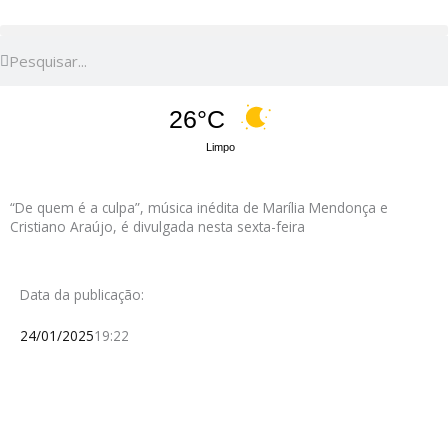
Pesquisar
Pesquisar
26°C
Limpo
“De quem é a culpa”, música inédita de Marília Mendonça e
Cristiano Araújo, é divulgada nesta sexta-feira
Data da publicação:
24/01/2025
19:22