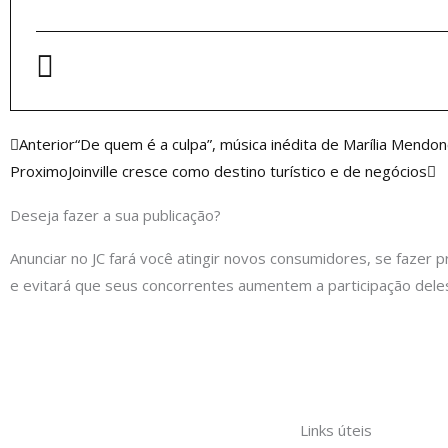
Anterior
P
Anterior
“De quem é a culpa”, música inédita de Marília Mendonç
Proximo
Joinville cresce como destino turístico e de negócios
Deseja fazer a sua publicação?
Anunciar no JC fará você atingir novos consumidores, se fazer p
e evitará que seus concorrentes aumentem a participação dele
Links úteis