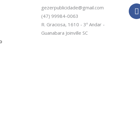
gezerpublicidade@gmail.com
(47) 99984-0063
c
R. Graciosa, 1610 - 3º Andar -
Guanabara Joinville SC
o
-
f