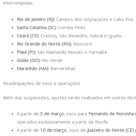
interrompidas:
Rio de Janeiro (RJ):
Campos dos Goytacazes e Cabo Frio
Santa Catarina (SC):
Correia Pinto
Ceará (CE):
Crateús, São Benedito, Sobral e Iguatu
Rio Grande do Norte (RN):
Mossoró
Piauí (PI):
São Raimundo Nonato e Parnaíba
Goiás (GO):
Rio Verde
Maranhão (MA):
Barreirinhas
Readequações de voos e operações
Além das suspensões, ajustes serão realizados em outros dest
A partir de
3 de março
, voos para
Fernando de Noronha 
operados exclusivamente a partir de Recife.
A partir de
10 de março
, voos de
Juazeiro do Norte (CE)