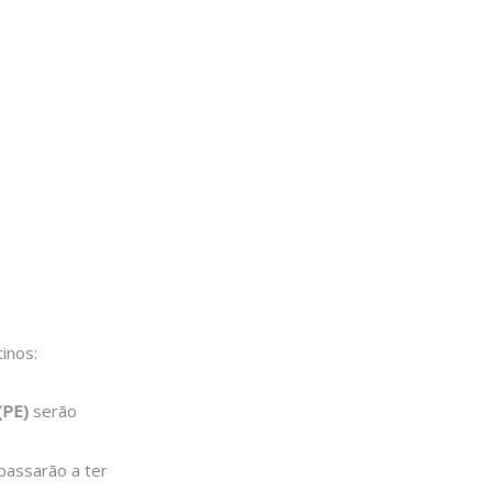
inos:
(PE)
serão
passarão a ter