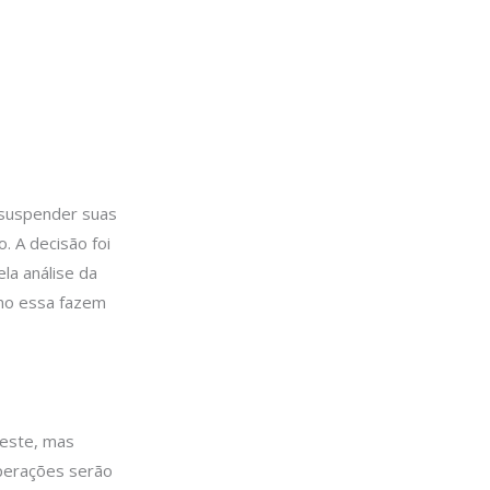
á suspender suas
. A decisão foi
la análise da
mo essa fazem
deste, mas
operações serão