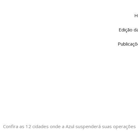
Ir
para
H
o
conteúdo
Edição d
Publicaçõ
Confira as 12 cidades onde a Azul suspenderá suas operações