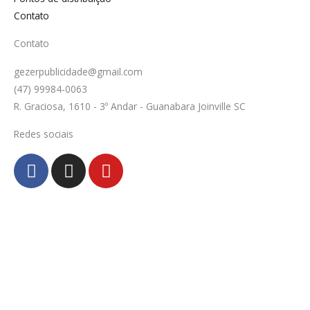
Contato
Contato
gezerpublicidade@gmail.com
(47) 99984-0063
R. Graciosa, 1610 - 3º Andar - Guanabara Joinville SC
Redes sociais
F
I
Y
a
n
o
c
s
u
e
t
t
b
a
u
o
g
b
o
r
e
k
a
-
m