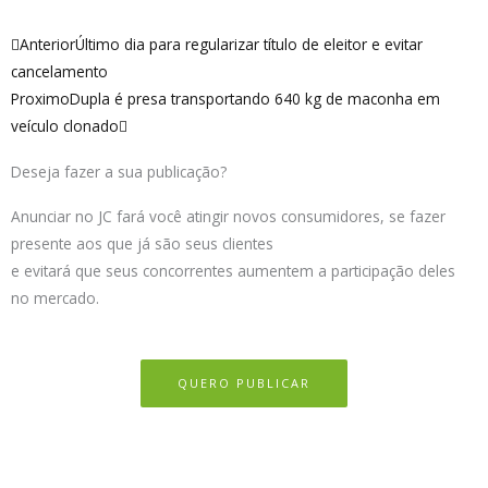
Anterior
Próximo
Anterior
Último dia para regularizar título de eleitor e evitar
cancelamento
Proximo
Dupla é presa transportando 640 kg de maconha em
veículo clonado
Deseja fazer a sua publicação?
Anunciar no JC fará você atingir novos consumidores, se fazer
presente aos que já são seus clientes
e evitará que seus concorrentes aumentem a participação deles
no mercado.
QUERO PUBLICAR