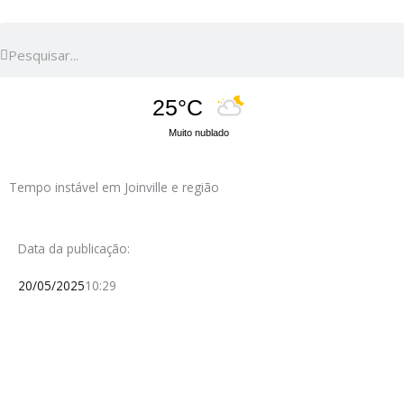
Pesquisar
Pesquisar
25°C
Muito nublado
Tempo instável em Joinville e região
Data da publicação:
20/05/2025
10:29