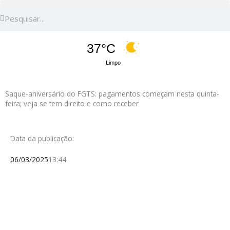
Pesquisar
Pesquisar
37°C
Limpo
Saque-aniversário do FGTS: pagamentos começam nesta quinta-
feira; veja se tem direito e como receber
Data da publicação:
06/03/2025
13:44