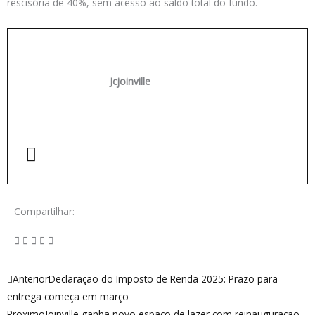
rescisória de 40%, sem acesso ao saldo total do fundo.
Jcjoinville
Compartilhar:
Anterior
Próximo
Anterior
Declaração do Imposto de Renda 2025: Prazo para
entrega começa em março
Proximo
Joinville ganha novo espaço de lazer com reinauguração