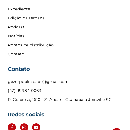
Expediente
Edição da semana
Podcast
Notícias
Pontos de distribuição
Contato
Contato
gezerpublicidade@gmail.com
(47) 99984-0063
R. Graciosa, 1610 - 3º Andar - Guanabara Joinville SC
Redes sociais
F
I
Y
a
n
o