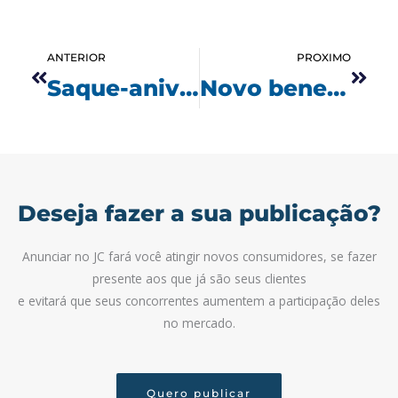
Anterior
Próx
ANTERIOR
PROXIMO
Saque-aniversário do FGTS: pagamentos começam nesta quinta-feira; veja se tem direito e como receber
Novo benefício para servidores do Senado gera debate sobre jornada de trabalho
Deseja fazer a sua publicação?
Anunciar no JC fará você atingir novos consumidores, se fazer
presente aos que já são seus clientes
e evitará que seus concorrentes aumentem a participação deles
no mercado.
Quero publicar