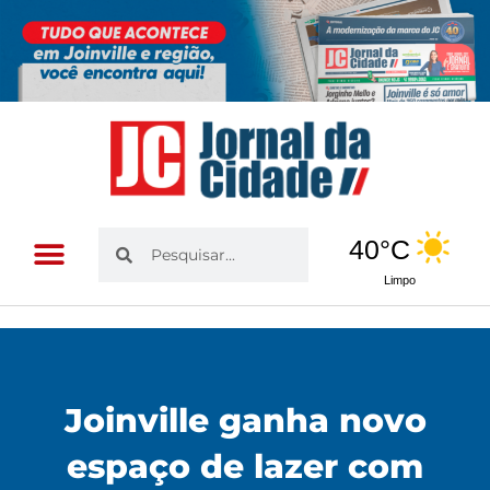
Ir
para
o
conteúdo
Pesquisar
Pesquisar
40°C
Limpo
Joinville ganha novo
espaço de lazer com