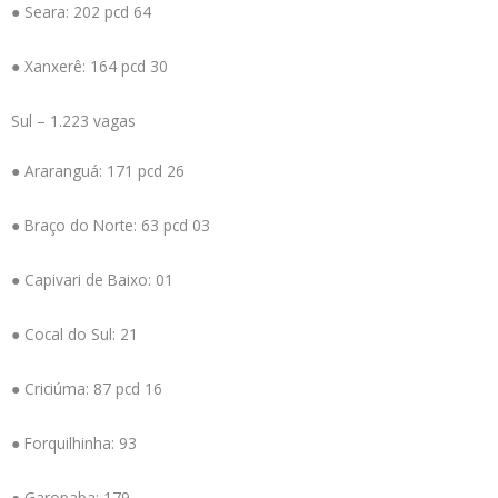
● Seara: 202 pcd 64
● Xanxerê: 164 pcd 30
Sul – 1.223 vagas
● Araranguá: 171 pcd 26
● Braço do Norte: 63 pcd 03
● Capivari de Baixo: 01
● Cocal do Sul: 21
● Criciúma: 87 pcd 16
● Forquilhinha: 93
● Garopaba: 179