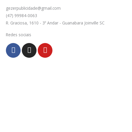
gezerpublicidade@gmail.com
(47) 99984-0063
R. Graciosa, 1610 - 3º Andar - Guanabara Joinville SC
Redes sociais
F
I
Y
a
n
o
c
s
u
e
t
t
b
a
u
o
g
b
o
r
e
k
a
-
m
f