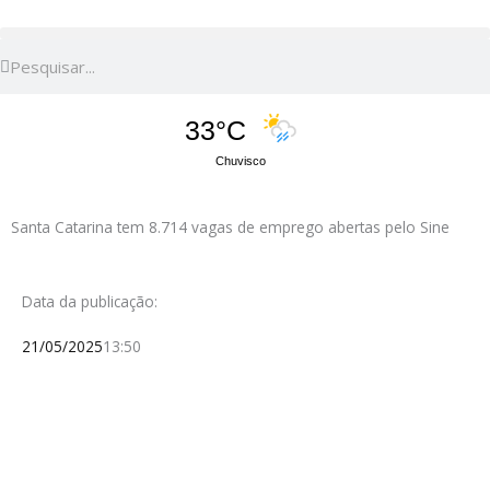
Pesquisar
Pesquisar
33°C
Chuvisco
Santa Catarina tem 8.714 vagas de emprego abertas pelo Sine
Data da publicação:
21/05/2025
13:50