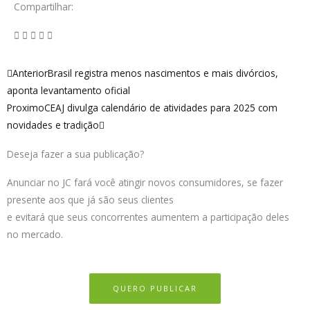
Compartilhar:
Anterior
Próximo
Anterior
Brasil registra menos nascimentos e mais divórcios,
aponta levantamento oficial
Proximo
CEAJ divulga calendário de atividades para 2025 com
novidades e tradição
Deseja fazer a sua publicação?
Anunciar no JC fará você atingir novos consumidores, se fazer
presente aos que já são seus clientes
e evitará que seus concorrentes aumentem a participação deles
no mercado.
QUERO PUBLICAR