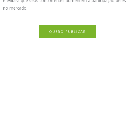
e evitará que seus concorrentes aumentem a participação deles
no mercado.
QUERO PUBLICAR