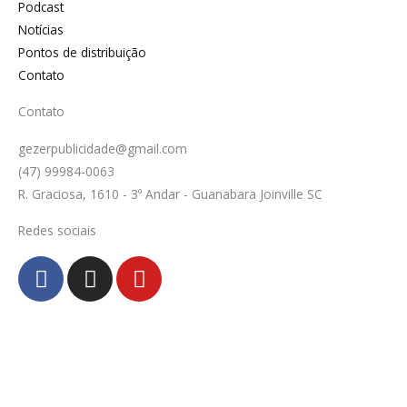
Podcast
Notícias
Pontos de distribuição
Contato
Contato
gezerpublicidade@gmail.com
(47) 99984-0063
R. Graciosa, 1610 - 3º Andar - Guanabara Joinville SC
Redes sociais
F
I
Y
a
n
o
c
s
u
e
t
t
b
a
u
o
g
b
o
r
e