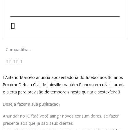
Compartilhar:
Anterior
Próx
Anterior
Marcelo anuncia aposentadoria do futebol aos 36 anos
Proximo
Defesa Civil de Joinville mantém Plancon em nível Laranja
e alerta para previsão de temporais nesta quinta e sexta-feira
Deseja fazer a sua publicação?
Anunciar no JC fará você atingir novos consumidores, se fazer
presente aos que já são seus clientes