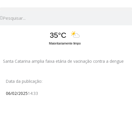
Pesquisar
Pesquisar
35°C
Maioritariamente limpo
Santa Catarina amplia faixa etária de vacinação contra a dengue
Data da publicação:
06/02/2025
14:33