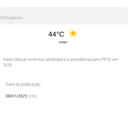
Pesquisar
Pesquisar
44°C
Limpo
Pablo Marçal confirma candidatura à presidência pelo PRTB em
2026
Data da publicação:
08/01/2025
13:02