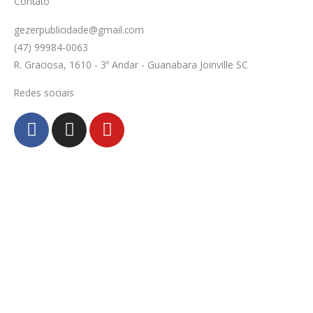
Contato
gezerpublicidade@gmail.com
(47) 99984-0063
R. Graciosa, 1610 - 3º Andar - Guanabara Joinville SC
Redes sociais
F
I
Y
a
n
o
c
s
u
e
t
t
b
a
u
o
g
b
o
r
e
k
a
-
m
f