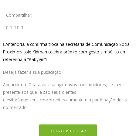
Compartilhar:
Anterior
Próximo
Anterior
Lula confirma troca na secretaria de Comunicação Social
Proximo
Nicole Kidman celebra prêmio com gesto simbólico em
referência a “Babygirl”
Deseja fazer a sua publicação?
Anunciar no JC fará você atingir novos consumidores, se fazer
presente aos que já são seus clientes
e evitará que seus concorrentes aumentem a participação deles
no mercado.
QUERO PUBLICAR