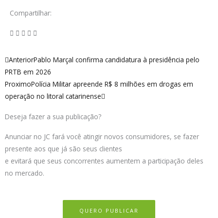
Compartilhar:
Anterior
Próximo
Anterior
Pablo Marçal confirma candidatura à presidência pelo
PRTB em 2026
Proximo
Polícia Militar apreende R$ 8 milhões em drogas em
operação no litoral catarinense
Deseja fazer a sua publicação?
Anunciar no JC fará você atingir novos consumidores, se fazer
presente aos que já são seus clientes
e evitará que seus concorrentes aumentem a participação deles
no mercado.
QUERO PUBLICAR