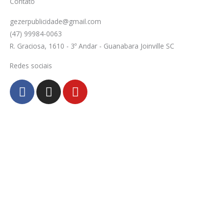
Contato
gezerpublicidade@gmail.com
(47) 99984-0063
R. Graciosa, 1610 - 3º Andar - Guanabara Joinville SC
Redes sociais
F
I
Y
a
n
o
c
s
u
e
t
t
b
a
u
o
g
b
o
r
e
k
a
-
m
f