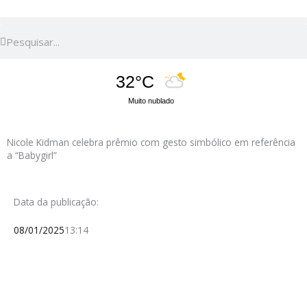
Pesquisar
Pesquisar
32°C
Muito nublado
Nicole Kidman celebra prêmio com gesto simbólico em referência
a “Babygirl”
Data da publicação:
08/01/2025
13:14