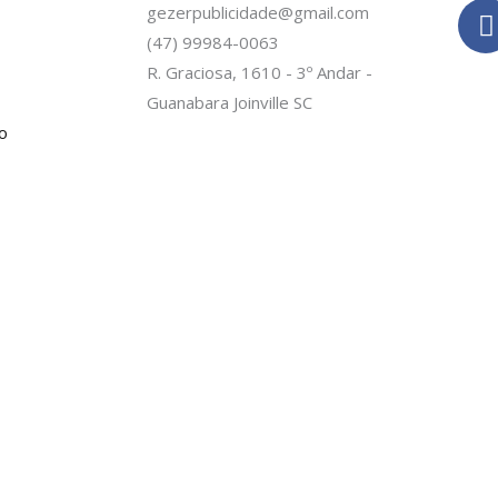
gezerpublicidade@gmail.com
(47) 99984-0063
c
R. Graciosa, 1610 - 3º Andar -
Guanabara Joinville SC
o
-
f