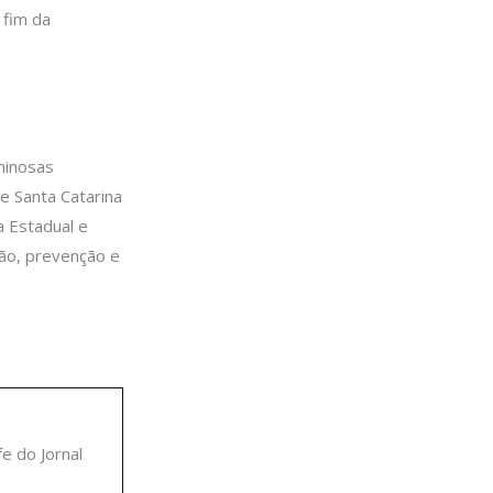
 fim da
minosas
e Santa Catarina
ta Estadual e
ção, prevenção e
fe do Jornal