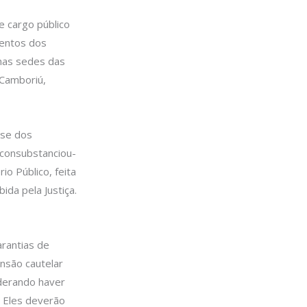
 cargo público
mentos dos
nas sedes das
 Camboriú,
ise dos
 consubstanciou-
o Público, feita
ida pela Justiça.
arantias de
nsão cautelar
iderando haver
s. Eles deverão