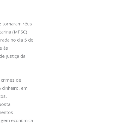
se tornaram réus
tarina (MPSC)
rada no dia 5 de
e às
e Justiça da
 crimes de
e dinheiro, em
cos,
posta
amentos
tagem econômica