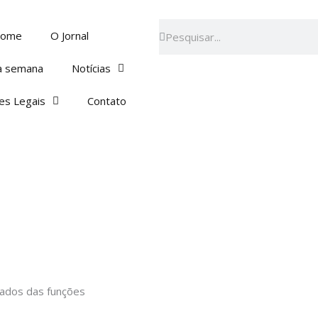
Pesquisar
Pesquisar
ome
O Jornal
a semana
Notícias
es Legais
Contato
tados das funções