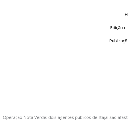
Ir
para
H
o
conteúdo
Edição d
Publicaçõ
Operação Nota Verde: dois agentes públicos de Itajaí são afas