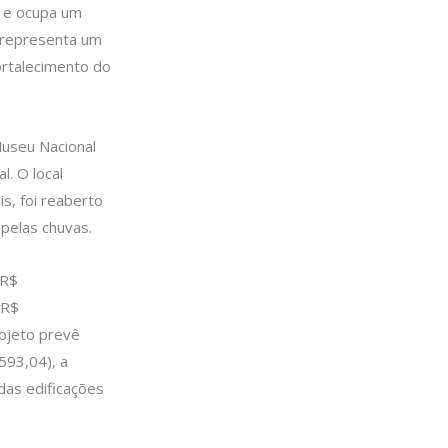
l e ocupa um
a representa um
ortalecimento do
Museu Nacional
. O local
s, foi reaberto
elas chuvas.
 R$
 R$
rojeto prevê
593,04), a
das edificações