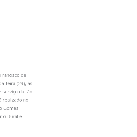
Francisco de
a-feira (23), às
e serviço da tão
á realizado no
edo Gomes
 cultural e