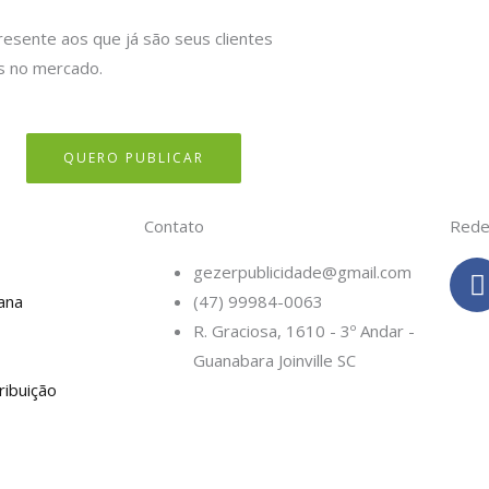
resente aos que já são seus clientes
s no mercado.
QUERO PUBLICAR
Contato
Rede
gezerpublicidade@gmail.com
ana
(47) 99984-0063
c
R. Graciosa, 1610 - 3º Andar -
Guanabara Joinville SC
ribuição
-