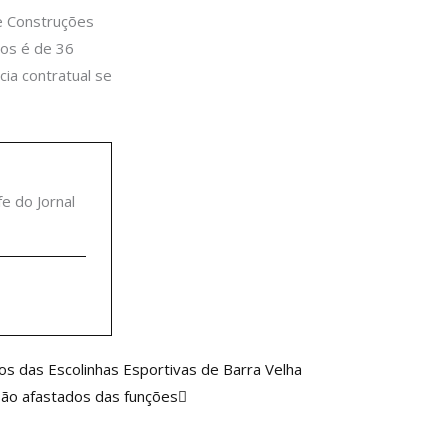
e Construções
hos é de 36
cia contratual se
fe do Jornal
Próximo
s das Escolinhas Esportivas de Barra Velha
são afastados das funções