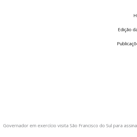
Ir
para
H
o
conteúdo
Edição d
Publicaçõ
Governador em exercício visita São Francisco do Sul para ass