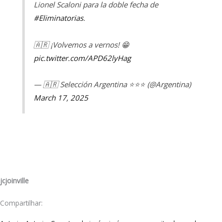
Lionel Scaloni para la doble fecha de
#Eliminatorias
.
🇦🇷 ¡Volvemos a vernos! 😁
pic.twitter.com/APD62lyHag
— 🇦🇷 Selección Argentina ⭐⭐⭐ (@Argentina)
March 17, 2025
jcjoinville
Compartilhar: