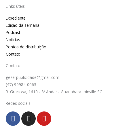
Links úteis
Expediente
Edição da semana
Podcast
Notícias
Pontos de distribuição
Contato
Contato
gezerpublicidade@gmail.com
(47) 99984-0063
R. Graciosa, 1610 - 3º Andar - Guanabara Joinville SC
Redes sociais
F
I
Y
a
n
o