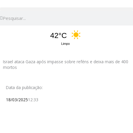
Pesquisar
Pesquisar
42°C
Limpo
Israel ataca Gaza após impasse sobre reféns e deixa mais de 400
mortos
Data da publicação:
18/03/2025
12:33