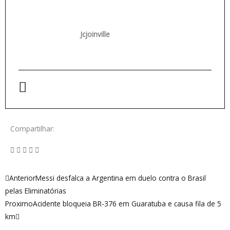
Jcjoinville
Compartilhar:
Anterior
Próximo
Anterior
Messi desfalca a Argentina em duelo contra o Brasil
pelas Eliminatórias
Proximo
Acidente bloqueia BR-376 em Guaratuba e causa fila de 5
km