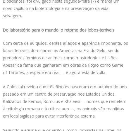
Biosciences, foi divulgado nesta segunda-feira (7) e marca um
novo capítulo na biotecnologia e na preservação da vida
selvagem.
Do laboratório para o mundo: o retorno dos lobos-terríveis
Com cerca de 80 quilos, dentes afiados e aparência imponente, os
lobos-terríveis dominaram as Américas na Era do Gelo, sendo
predadores temidos de animais como mastodontes e bisões.
Apesar da fama que ganharam em obras de ficção como Game
of Thrones, a espécie era real — e agora está de volta.
A Colossal revelou que três filhotes nasceram em outubro do ano
passado em um centro de preservação nos Estados Unidos.
Batizados de Remus, Romulus e Khaleesi — nomes que remetem
à mitologia romana e à cultura pop —, os animais são mantidos
em local sigiloso para evitar interferência externa.
Segundo a equipe que os visitou, como jornalistas da Time, os