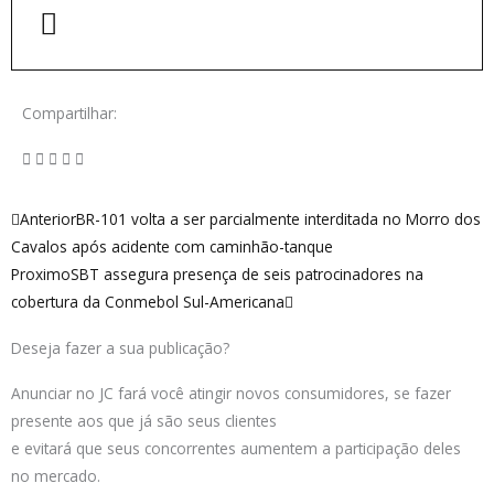
Compartilhar:
Anterior
Próximo
Anterior
BR-101 volta a ser parcialmente interditada no Morro dos
Cavalos após acidente com caminhão-tanque
Proximo
SBT assegura presença de seis patrocinadores na
cobertura da Conmebol Sul-Americana
Deseja fazer a sua publicação?
Anunciar no JC fará você atingir novos consumidores, se fazer
presente aos que já são seus clientes
e evitará que seus concorrentes aumentem a participação deles
no mercado.