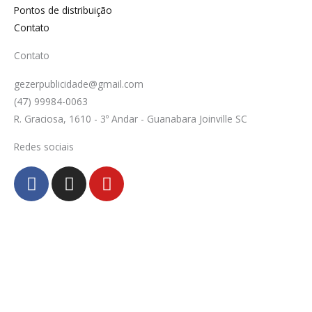
Pontos de distribuição
Contato
Contato
gezerpublicidade@gmail.com
(47) 99984-0063
R. Graciosa, 1610 - 3º Andar - Guanabara Joinville SC
Redes sociais
F
I
Y
a
n
o
c
s
u
e
t
t
b
a
u
o
g
b
o
r
e
k
a