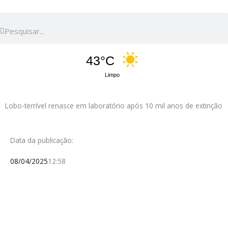
Pesquisar
Pesquisar
43°C
Limpo
Lobo-terrível renasce em laboratório após 10 mil anos de extinção
Data da publicação:
08/04/2025
12:58