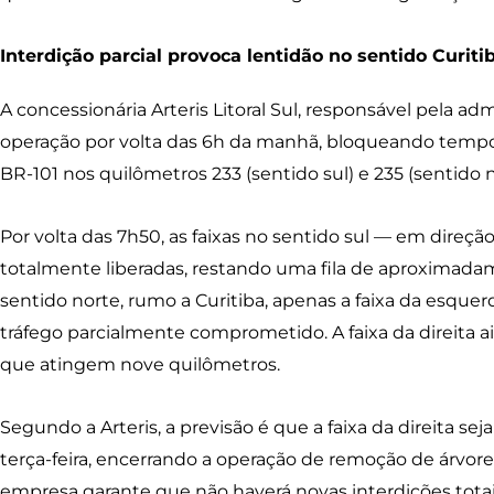
Interdição parcial provoca lentidão no sentido Curiti
A concessionária Arteris Litoral Sul, responsável pela adm
operação por volta das 6h da manhã, bloqueando temp
BR-101 nos quilômetros 233 (sentido sul) e 235 (sentido n
Por volta das 7h50, as faixas no sentido sul — em direçã
totalmente liberadas, restando uma fila de aproximada
sentido norte, rumo a Curitiba, apenas a faixa da esqu
tráfego parcialmente comprometido. A faixa da direita ai
que atingem nove quilômetros.
Segundo a Arteris, a previsão é que a faixa da direita sej
terça-feira, encerrando a operação de remoção de árvores
empresa garante que não haverá novas interdições tota