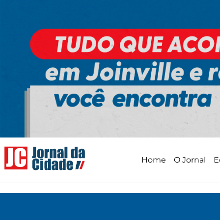
Ir
para
o
conteúdo
Home
O Jornal
E