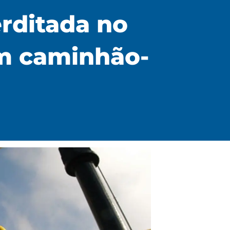
erditada no
om caminhão-