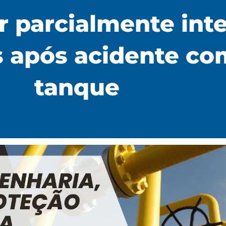
er parcialmente int
s após acidente c
tanque