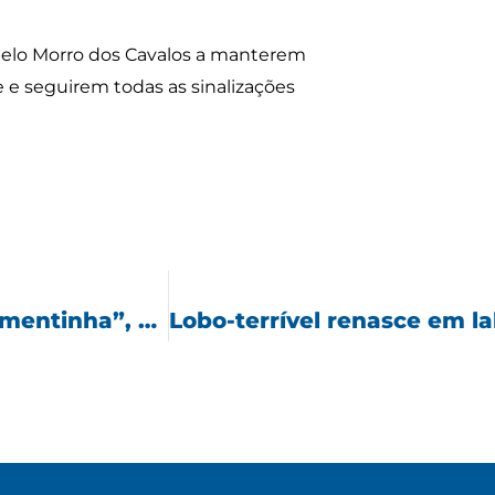
m pelo Morro dos Cavalos a manterem
 e seguirem todas as sinalizações
Morre Jay North, o eterno “Dennis, o Pimentinha”, aos 73 anos