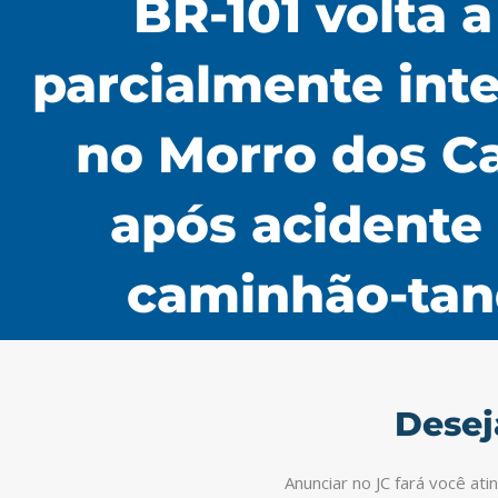
BR-101 volta a
parcialmente int
no Morro dos C
após acidente
caminhão-ta
Desej
Anunciar no JC fará você at