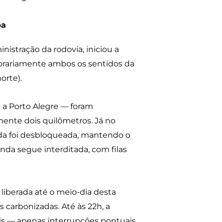
ba
inistração da rodovia, iniciou a
orariamente ambos os sentidos da
orte).
o a Porto Alegre — foram
mente dois quilômetros. Já no
erda foi desbloqueada, mantendo o
nda segue interditada, com filas
a liberada até o meio-dia desta
 carbonizadas. Até às 22h, a
is — apenas interrupções pontuais,