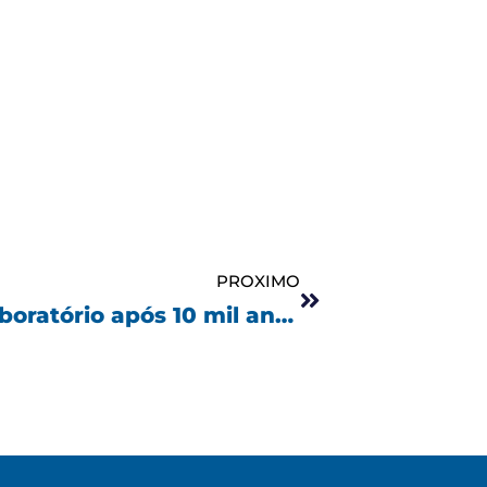
Próximo
PROXIMO
Lobo-terrível renasce em laboratório após 10 mil anos de extinção