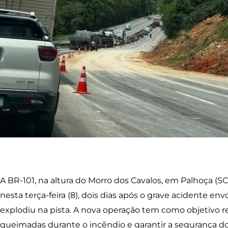
A BR-101, na altura do Morro dos Cavalos, em Palhoça (SC)
nesta terça-feira (8), dois dias após o grave acidente
explodiu na pista. A nova operação tem como objetivo 
queimadas durante o incêndio e garantir a segurança do 