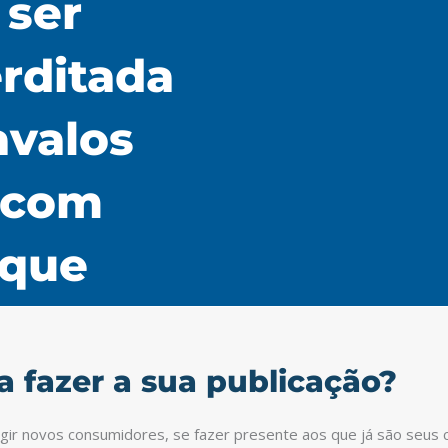
 ser
erditada
avalos
 com
nque
a fazer a sua publicação?
ingir novos consumidores, se fazer presente aos que já são seus c