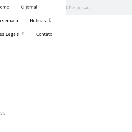
Pesquisar
Pesquisar
ome
O Jornal
a semana
Notícias
es Legais
Contato
 SC