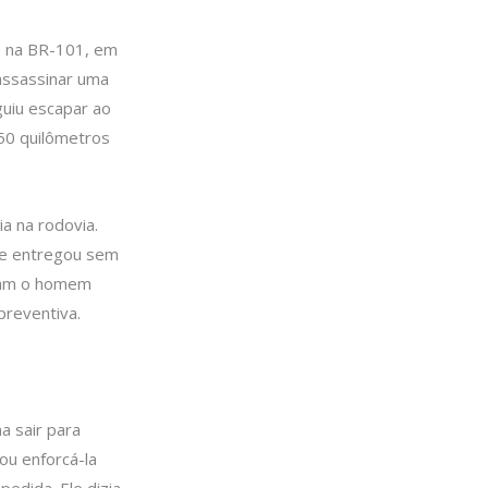
) na BR-101, em
 assassinar uma
guiu escapar ao
150 quilômetros
ia na rodovia.
 se entregou sem
tram o homem
preventiva.
a sair para
ou enforcá-la
dida. Ele dizia