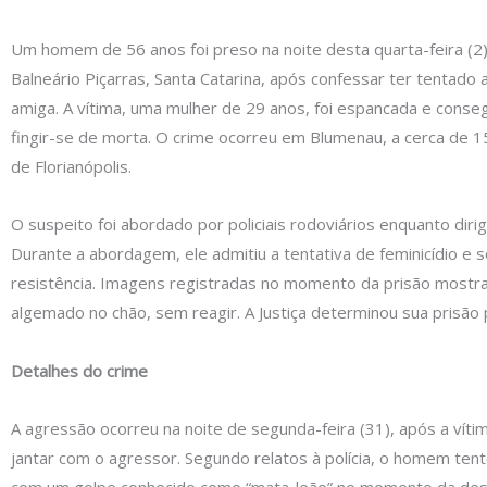
Um homem de 56 anos foi preso na noite desta quarta-feira (2
Balneário Piçarras, Santa Catarina, após confessar ter tentado
amiga. A vítima, uma mulher de 29 anos, foi espancada e conse
fingir-se de morta. O crime ocorreu em Blumenau, a cerca de 
de Florianópolis.
O suspeito foi abordado por policiais rodoviários enquanto dirig
Durante a abordagem, ele admitiu a tentativa de feminicídio e
resistência. Imagens registradas no momento da prisão mos
algemado no chão, sem reagir. A Justiça determinou sua prisão 
Detalhes do crime
A agressão ocorreu na noite de segunda-feira (31), após a vítim
jantar com o agressor. Segundo relatos à polícia, o homem tent
com um golpe conhecido como “mata-leão” no momento da despe