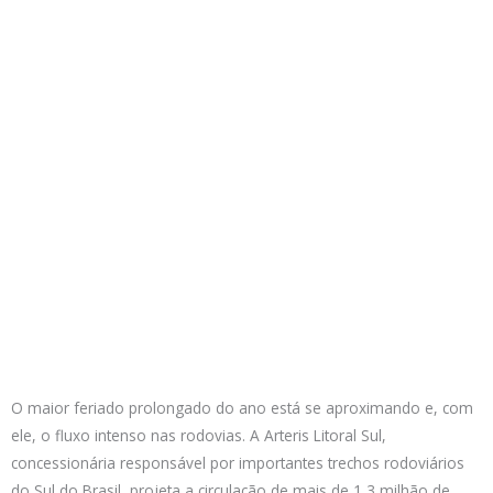
O maior feriado prolongado do ano está se aproximando e, com
ele, o fluxo intenso nas rodovias. A Arteris Litoral Sul,
concessionária responsável por importantes trechos rodoviários
do Sul do Brasil, projeta a circulação de mais de 1,3 milhão de