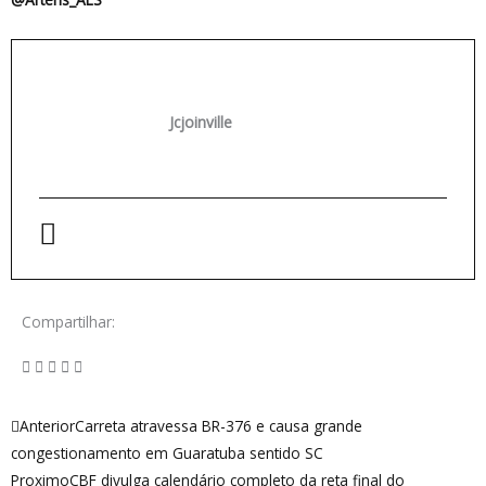
Jcjoinville
Compartilhar:
Anterior
Próximo
Anterior
Carreta atravessa BR-376 e causa grande
congestionamento em Guaratuba sentido SC
Proximo
CBF divulga calendário completo da reta final do