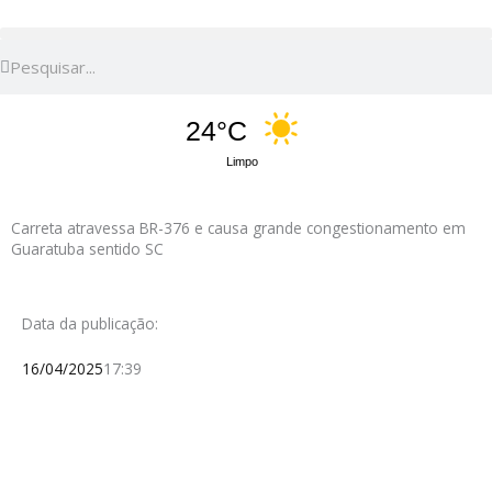
Pesquisar
Pesquisar
24°C
Limpo
Carreta atravessa BR-376 e causa grande congestionamento em
Guaratuba sentido SC
Data da publicação:
16/04/2025
17:39