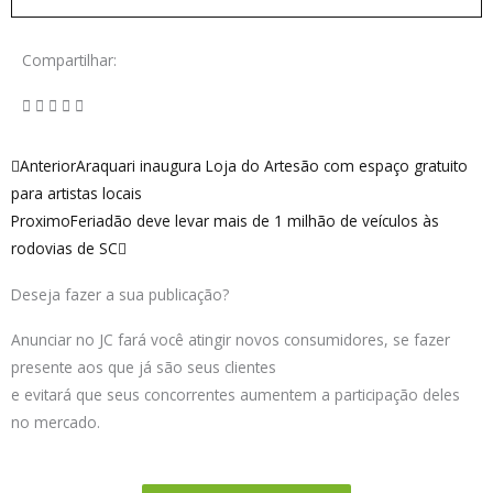
Compartilhar:
Anterior
Próximo
Anterior
Araquari inaugura Loja do Artesão com espaço gratuito
para artistas locais
Proximo
Feriadão deve levar mais de 1 milhão de veículos às
rodovias de SC
Deseja fazer a sua publicação?
Anunciar no JC fará você atingir novos consumidores, se fazer
presente aos que já são seus clientes
e evitará que seus concorrentes aumentem a participação deles
no mercado.