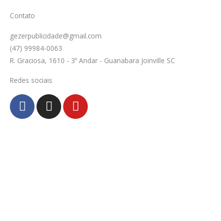
Contato
gezerpublicidade@gmail.com
(47) 99984-0063
R. Graciosa, 1610 - 3º Andar - Guanabara Joinville SC
Redes sociais
F
I
Y
a
n
o
c
s
u
e
t
t
b
a
u
o
g
b
o
r
e
k
a
-
m
f