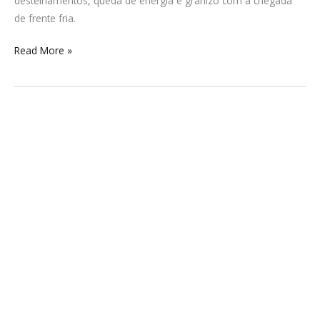
destelhamentos, queda de energia e granizo com a chegada
de frente fria.
Read More »
Hora
da
verdade:
Brasil
pega
o
Equador