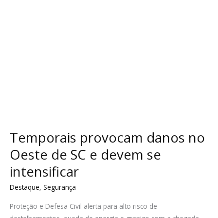
e
devem
se
intensificar
Temporais provocam danos no
Oeste de SC e devem se
intensificar
Destaque
,
Segurança
Proteção e Defesa Civil alerta para alto risco de