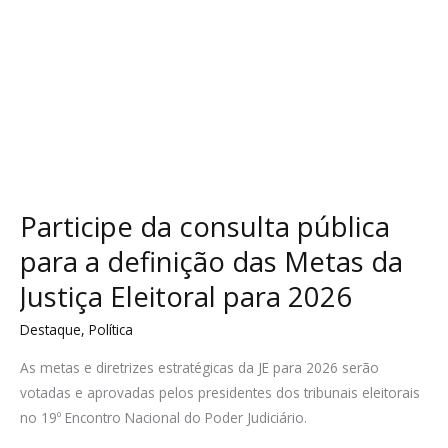
da
Justiça
Eleitoral
para
2026
Participe da consulta pública
para a definição das Metas da
Justiça Eleitoral para 2026
Destaque
,
Política
As metas e diretrizes estratégicas da JE para 2026 serão
votadas e aprovadas pelos presidentes dos tribunais eleitorais
no 19º Encontro Nacional do Poder Judiciário.