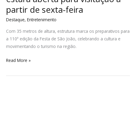
partir de sexta-feira
Destaque
,
Entretenimento
Com 35 metros de altura, estrutura marca os preparativos para
a 110ª edição da Festa de São João, celebrando a cultura e
movimentando o turismo na região.
Read More »
Temporais
provocam
danos
no
Oeste
de
SC