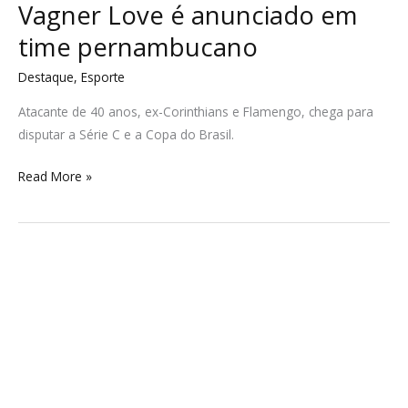
Vagner Love é anunciado em
time pernambucano
Destaque
,
Esporte
Atacante de 40 anos, ex-Corinthians e Flamengo, chega para
disputar a Série C e a Copa do Brasil.
Read More »
Trump
restringe
entrada
nos
EUA
de
cidadãos