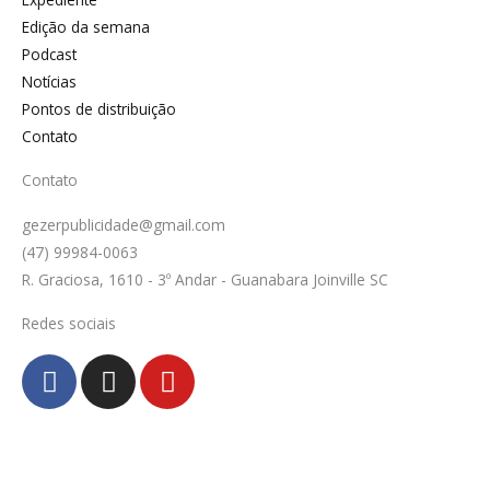
Edição da semana
Podcast
Notícias
Pontos de distribuição
Contato
Contato
gezerpublicidade@gmail.com
(47) 99984-0063
R. Graciosa, 1610 - 3º Andar - Guanabara Joinville SC
Redes sociais
F
I
Y
a
n
o
c
s
u
e
t
t
b
a
u