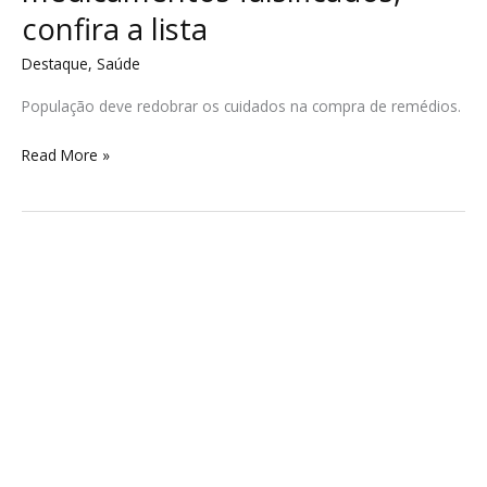
confira a lista
Destaque
,
Saúde
População deve redobrar os cuidados na compra de remédios.
Read More »
Participe
da
consulta
pública
para
a
definição
das
Metas