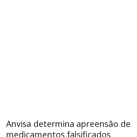
apreensão
de
medicamentos
falsificados,
confira
a
lista
Anvisa determina apreensão de
medicamentos falsificados,