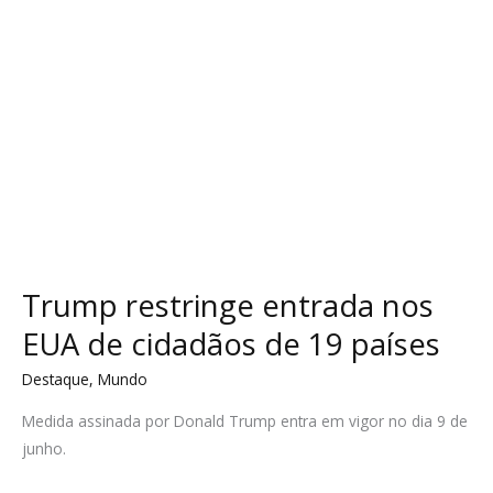
de
19
países
Trump restringe entrada nos
EUA de cidadãos de 19 países
Destaque
,
Mundo
Medida assinada por Donald Trump entra em vigor no dia 9 de
junho.