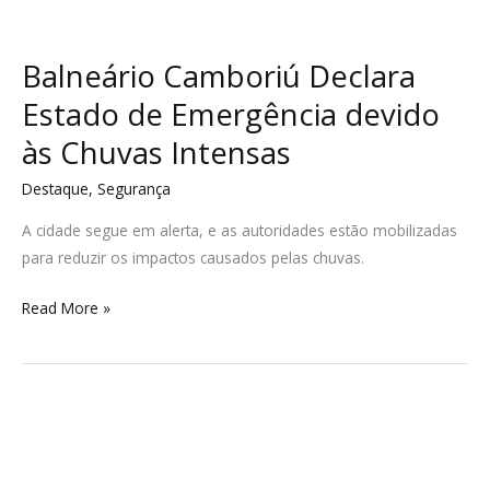
Balneário Camboriú Declara
Estado de Emergência devido
às Chuvas Intensas
Destaque
,
Segurança
A cidade segue em alerta, e as autoridades estão mobilizadas
para reduzir os impactos causados pelas chuvas.
Read More »
Defesa
Civil
de