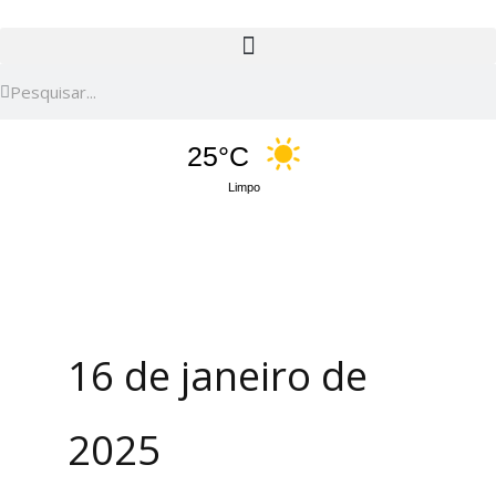
Pesquisar
Pesquisar
25°C
Limpo
16 de janeiro de
2025