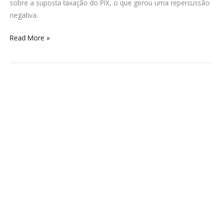
sobre a suposta taxação do PIX, o que gerou uma repercussão
negativa.
Read More »
Chuva
causa
caos
em
Itajaí
e
Balneário
Camboriú