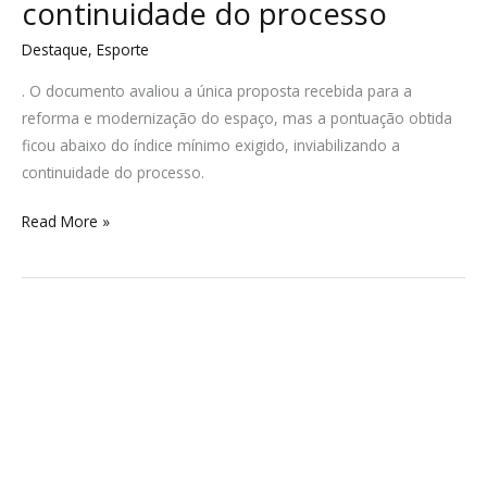
continuidade do processo
Destaque
,
Esporte
. O documento avaliou a única proposta recebida para a
reforma e modernização do espaço, mas a pontuação obtida
ficou abaixo do índice mínimo exigido, inviabilizando a
continuidade do processo.
Read More »
Governo
recua
e
revoga
norma
sobre