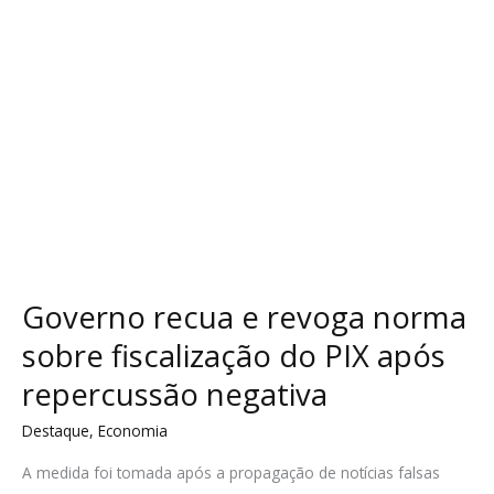
fiscalização
do
PIX
após
repercussão
negativa
Governo recua e revoga norma
sobre fiscalização do PIX após
repercussão negativa
Destaque
,
Economia
A medida foi tomada após a propagação de notícias falsas