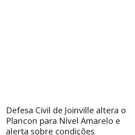
Joinville
altera
o
Plancon
para
Nível
Amarelo
e
alerta
sobre
condições
meteorológicas
Defesa Civil de Joinville altera o
Plancon para Nível Amarelo e
alerta sobre condições