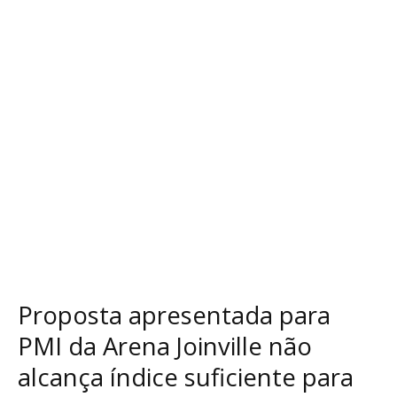
da
Arena
Joinville
não
alcança
índice
suficiente
para
continuidade
do
processo
Proposta apresentada para
PMI da Arena Joinville não
alcança índice suficiente para