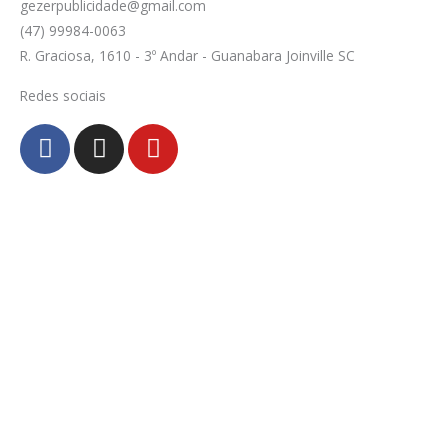
gezerpublicidade@gmail.com
(47) 99984-0063
R. Graciosa, 1610 - 3º Andar - Guanabara Joinville SC
Redes sociais
F
I
Y
a
n
o
c
s
u
e
t
t
b
a
u
o
g
b
o
r
e
k
a
-
m
f