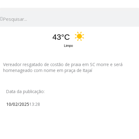
Pesquisar
Pesquisar
43°C
Limpo
Vereador resgatado de costão de praia em SC morre e será
homenageado com nome em praça de Itajaí
Data da publicação:
10/02/2025
13:28