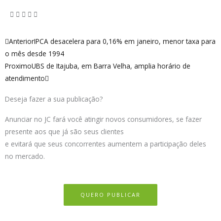
Anterior
Próximo
Anterior
IPCA desacelera para 0,16% em janeiro, menor taxa para
o mês desde 1994
Proximo
UBS de Itajuba, em Barra Velha, amplia horário de
atendimento
Deseja fazer a sua publicação?
Anunciar no JC fará você atingir novos consumidores, se fazer
presente aos que já são seus clientes
e evitará que seus concorrentes aumentem a participação deles
no mercado.
QUERO PUBLICAR