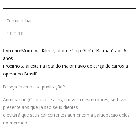
Compartilhar:
Anterior
Próximo
Anterior
Morre Val Kilmer, ator de ‘Top Gun’ e ‘Batman’, aos 65
anos
Proximo
Itajaí está na rota do maior navio de carga de carros a
operar no Brasil
Deseja fazer a sua publicação?
Anunciar no JC fará você atingir novos consumidores, se fazer
presente aos que já são seus clientes
e evitará que seus concorrentes aumentem a participação deles
no mercado.