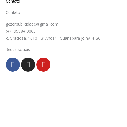
Contato
Contato
gezerpublicidade@gmail.com
(47) 99984-0063
R. Graciosa, 1610 - 3º Andar - Guanabara Joinville SC
Redes sociais
F
I
Y
a
n
o
c
s
u
e
t
t
b
a
u
o
g
b
o
r
e
k
a
-
m
f