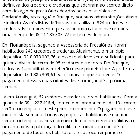
definitiva dos credores e credoras que aderiram ao acordo direto
com deságio de precatórios devidos pelos municípios de
Florianópolis, Araranguá e Brusque, por suas administrações direta
e indireta. As três listas definitivas contabilizam 324 credores e
credoras. Isso representa que a economia catarinense receberá
uma injeção de R$ 11.185.808,77 neste mês de maio.
Em Florianópolis, segundo a Assessoria de Precatórios, foram
habilitados 248 credores e credoras. Atualmente, o município
depositou R$ 8.073.002,76, e esse total deve ser o suficiente para
quitar a dívida de cerca de 95 credores e credoras. Em Brusque,
todos os 14 habilitados receberão neste primeiro lote. A prefeitura
depositou R$ 1.885.309,61, valor mais do que suficiente. O
pagamento dessas duas cidades deve começar até a próxima
semana.
Já em Araranguá, 62 credores e credoras foram habilitados. Com a
quantia de R$ 1.227.496,4, somente os proponentes de 13 acordos
serão contemplados neste primeiro momento. O pagamento teve
início nesta semana. Todas as propostas habilitadas e que não
serão contempladas neste primeiro lote permanecerão válidas até
um ano após a publicação do edital de convocação ou até o
pagamento de todos os habilitados, o que ocorrer primeiro.