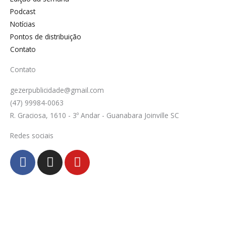
Podcast
Notícias
Pontos de distribuição
Contato
Contato
gezerpublicidade@gmail.com
(47) 99984-0063
R. Graciosa, 1610 - 3º Andar - Guanabara Joinville SC
Redes sociais
F
I
Y
a
n
o
c
s
u
e
t
t
b
a
u
o
g
b