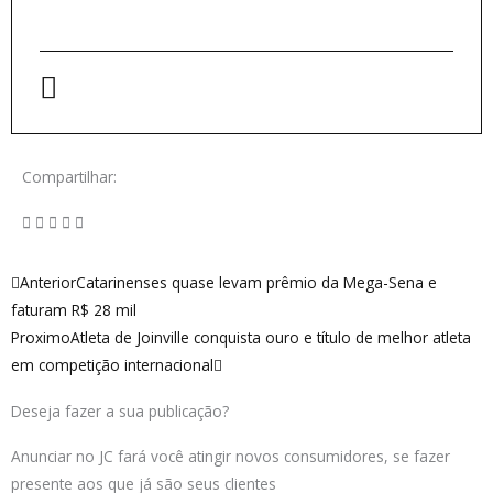
Compartilhar:
Anterior
Próximo
Anterior
Catarinenses quase levam prêmio da Mega-Sena e
faturam R$ 28 mil
Proximo
Atleta de Joinville conquista ouro e título de melhor atleta
em competição internacional
Deseja fazer a sua publicação?
Anunciar no JC fará você atingir novos consumidores, se fazer
presente aos que já são seus clientes