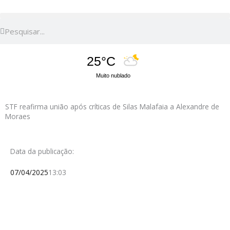
Pesquisar
Pesquisar
25°C
Muito nublado
STF reafirma união após críticas de Silas Malafaia a Alexandre de
Moraes
Data da publicação:
07/04/2025
13:03