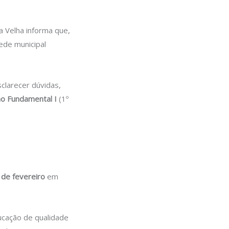
a Velha informa que,
ede municipal
sclarecer dúvidas,
no Fundamental I
(1º
 de fevereiro
em
ucação de qualidade