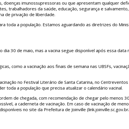
, doenças imunossupressoras ou que apresentam qualquer defic
ntes, trabalhadores da saúde, educação, segurança e salvamento
ma de privação de liberdade.
ra toda a população. Estamos aguardando as diretrizes do Ministé
no dia 30 de maio, mas a vacina segue disponível após essa data 
atégicas, como a vacinação aos finais de semana nas UBSFs, vaci
inação no Festival Literário de Santa Catarina, no Centreventos
 toda a população que precisa atualizar o calendário vacinal.
r ordem de chegada, com recomendação de chegar pelo menos 30 
 possível, a caderneta de vacinação. Em caso de vacinação de me
níveis no site da Prefeitura de Joinville (link.joinville.sc.gov.br