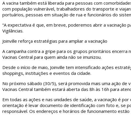
A vacina também está liberada para pessoas com comorbidades
com população vulnerável, trabalhadores do transporte e viaja
portuários, pessoas em situação de rua e funcionários do siste
“A expectativa é que, em breve, poderemos abrir a vacinação pa
Vigilâncias.
Joinville reforça estratégias para ampliar a vacinação
A campanha contra a gripe para os grupos prioritários encerra 
Vacinas Central para quem ainda não se imunizou.
Desde o início de maio, Joinville tem intensificado ações estr
shoppings, instituições e eventos da cidade.
No próximo sábado (30/5), será promovida mais uma ação de vac
Vacinas Central também estará aberta das 8h às 16h para atender
Em todas as ações e nas unidades de saúde, a vacinação é po
orientação é levar documento de identificação com foto e, se
responsável. Os endereços e horários de funcionamento estão dispo