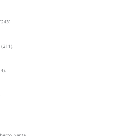
(243).
 (211).
4).
.
berto, Santa