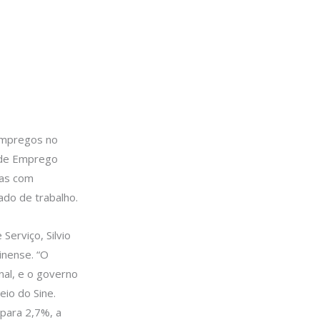
empregos no
l de Emprego
oas com
ado de trabalho.
Serviço, Silvio
inense. “O
al, e o governo
io do Sine.
para 2,7%, a