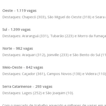
Oeste
–
1.119 vagas
Destaques: Chapecó (303), São Miguel do Oeste (318) e Seara 
Sul
–
1.399 vagas
Destaques: Araranguá (331), Tubarão (223) e Morro da Fumaça
Norte
–
982 vagas
Destaques: Araquari (312), Joinville (233) e São Bento do Sul (11
Meio-Oeste
–
842 vagas
Destaques: Caçador (361), Campos Novos (138) e Videira (110)
Serra Catarinense
–
293 vagas
Destaques: Lages (252) e São Joaquim (10).
Com o mercado de trabalho aquecido e milhares de vagas em a