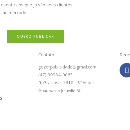
resente aos que já são seus clientes
s no mercado.
QUERO PUBLICAR
Contato
Rede
gezerpublicidade@gmail.com
(47) 99984-0063
c
R. Graciosa, 1610 - 3º Andar -
Guanabara Joinville SC
o
-