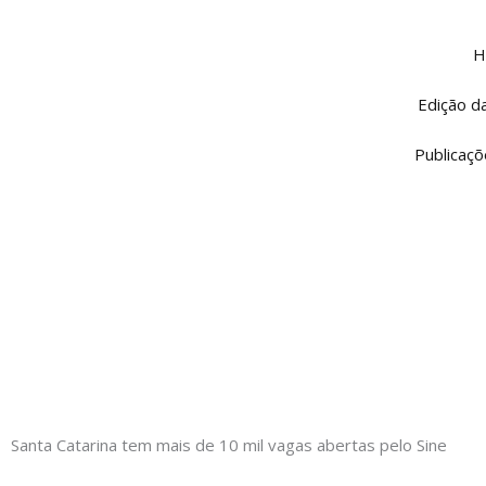
Ir
para
H
o
conteúdo
Edição d
Publicaçõ
Santa Catarina tem mais de 10 mil vagas abertas pelo Sine