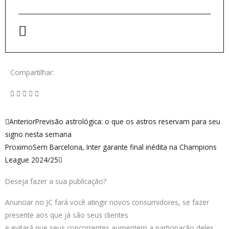
Compartilhar:
Anterior
Próximo
Anterior
Previsão astrológica: o que os astros reservam para seu
signo nesta semana
Proximo
Sem Barcelona, Inter garante final inédita na Champions
League 2024/25
Deseja fazer a sua publicação?
Anunciar no JC fará você atingir novos consumidores, se fazer
presente aos que já são seus clientes
e evitará que seus concorrentes aumentem a participação deles