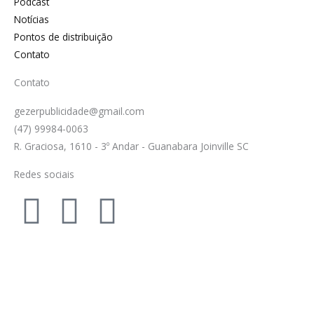
Podcast
Notícias
Pontos de distribuição
Contato
Contato
gezerpublicidade@gmail.com
(47) 99984-0063
R. Graciosa, 1610 - 3º Andar - Guanabara Joinville SC
Redes sociais
F
I
Y
a
n
o
c
s
u