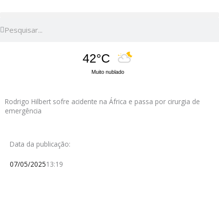
Pesquisar
Pesquisar
42°C
Muito nublado
Rodrigo Hilbert sofre acidente na África e passa por cirurgia de
emergência
Data da publicação:
07/05/2025
13:19