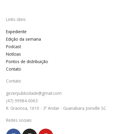
Links úteis
Expediente
Edição da semana
Podcast
Notícias
Pontos de distribuição
Contato
Contato
gezerpublicidade@gmail.com
(47) 99984-0063
R. Graciosa, 1610 - 3º Andar - Guanabara Joinville SC
Redes sociais
F
I
Y