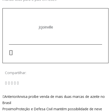
Jcjoinville
Compartilhar:
Anterior
Próximo
Anterior
Anvisa proíbe venda de mais duas marcas de azeite no
Brasil
Proximo
Proteção e Defesa Civil mantém possibilidade de neve