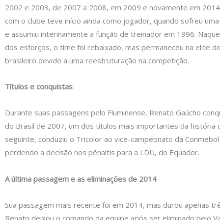
2002 e 2003, de 2007 a 2008, em 2009 e novamente em 2014.
com o clube teve início ainda como jogador, quando sofreu uma
e assumiu interinamente a função de treinador em 1996. Naque
dos esforços, o time foi rebaixado, mas permaneceu na elite do
brasileiro devido a uma reestruturação na competição.
Títulos e conquistas
Durante suas passagens pelo Fluminense, Renato Gaúcho conq
do Brasil de 2007, um dos títulos mais importantes da história 
seguinte, conduziu o Tricolor ao vice-campeonato da Conmebol
perdendo a decisão nos pênaltis para a LDU, do Equador.
A última passagem e as eliminações de 2014
Sua passagem mais recente foi em 2014, mas durou apenas tr
Renato deixou o comando da equipe após ser eliminado pelo 