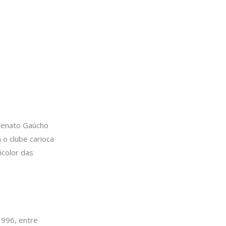
 Renato Gaúcho
 o clube carioca
color das
1996, entre