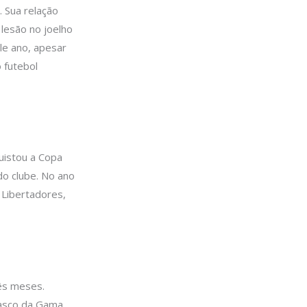
 Sua relação
 lesão no joelho
le ano, apesar
 futebol
uistou a Copa
do clube. No ano
 Libertadores,
ês meses.
Vasco da Gama