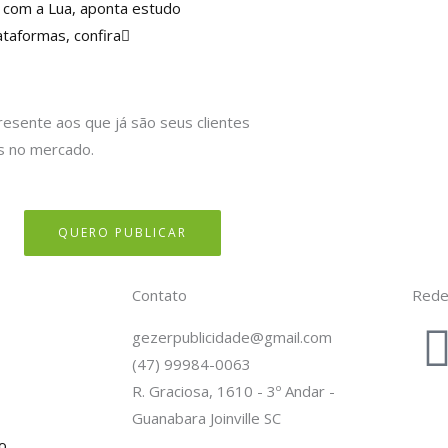
Próximo
r com a Lua, aponta estudo
ataformas, confira
resente aos que já são seus clientes
s no mercado.
QUERO PUBLICAR
Contato
Rede
gezerpublicidade@gmail.com
(47) 99984-0063
R. Graciosa, 1610 - 3º Andar -
Guanabara Joinville SC
o