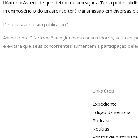
Anterior
Anterior
Asteroide que deixou de ameaçar a Terra pode colidi
Proximo
Série B do Brasileirão terá transmissão em diversas pl
Deseja fazer a sua publicação?
Anunciar no JC fará você atingir novos consumidores, se fazer p
e evitará que seus concorrentes aumentem a participação dele
Links úteis
Expediente
Edição da semana
Podcast
Notícias
Pontos de distribuiçã