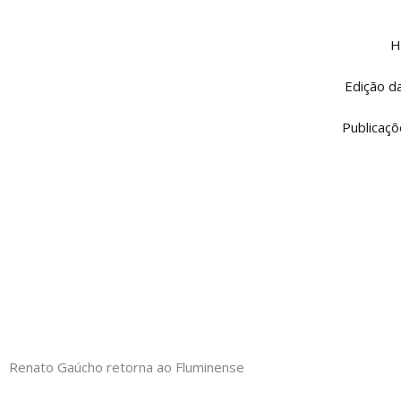
Ir
para
H
o
conteúdo
Edição d
Publicaçõ
Renato Gaúcho retorna ao Fluminense