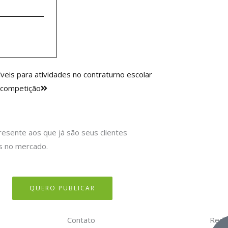
Próximo
eis para atividades no contraturno escolar
a competição
resente aos que já são seus clientes
s no mercado.
QUERO PUBLICAR
Contato
Rede