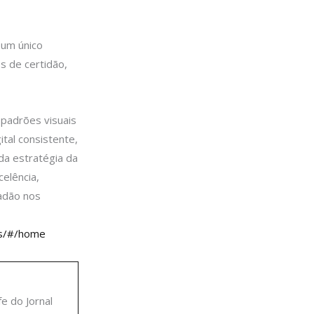
 um único
s de certidão,
 padrões visuais
ital consistente,
 da estratégia da
celência,
dadão nos
oes/#/home
fe do Jornal