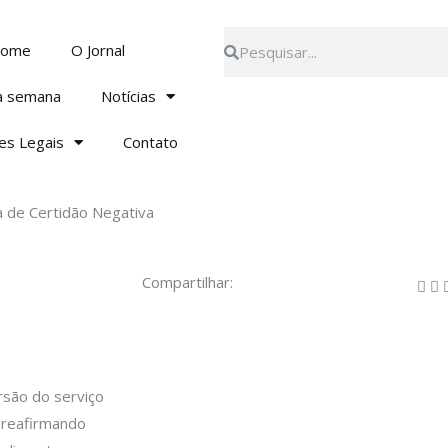
Pesquisar
Pesquisar
ome
O Jornal
a semana
Notícias
es Legais
Contato
ta de Certidão Negativa
Compartilhar:
rsão do serviço
, reafirmando