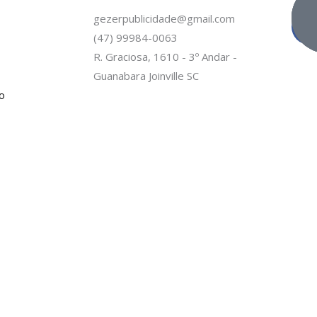
gezerpublicidade@gmail.com
(47) 99984-0063
c
R. Graciosa, 1610 - 3º Andar -
Guanabara Joinville SC
o
-
f