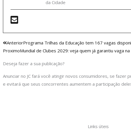
da Cidade
Anterior
Anterior
Programa Trilhas da Educação tem 167 vagas disponív
Proximo
Mundial de Clubes 2029: veja quem já garantiu vaga n
Deseja fazer a sua publicação?
Anunciar no JC fará você atingir novos consumidores, se fazer p
e evitará que seus concorrentes aumentem a participação dele
Links úteis