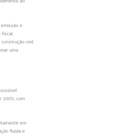
endimento ao
a emissão e
fiscal,
construção civil.
ionar uma
possível
de 2005, com
eitamente em
ção fluida e