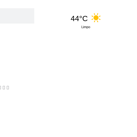
44°C
Limpo