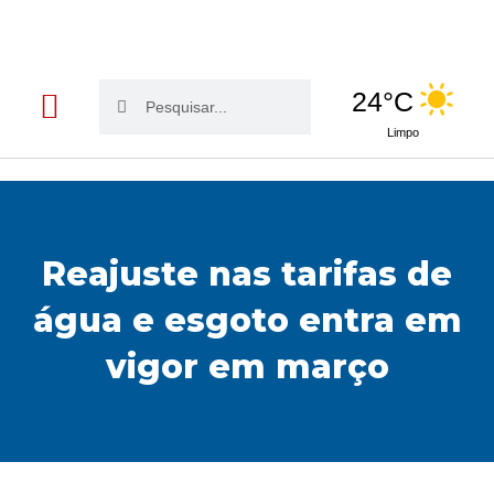
Pesquisar
Pesquisar
24°C
Limpo
Edição da semana
Publicações Legais
Reajuste nas tarifas de
água e esgoto entra em
vigor em março