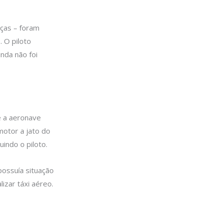
nças – foram
 O piloto
nda não foi
 a aeronave
motor a jato do
indo o piloto.
possuía situação
izar táxi aéreo.