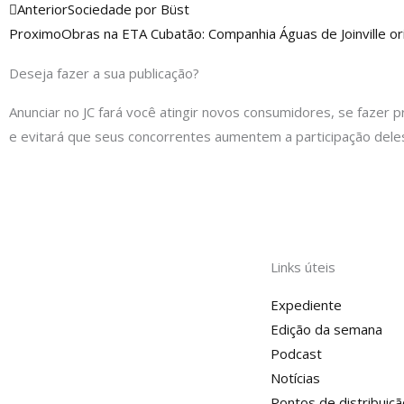
Anterior
Anterior
Sociedade por Büst
Proximo
Obras na ETA Cubatão: Companhia Águas de Joinville o
Deseja fazer a sua publicação?
Anunciar no JC fará você atingir novos consumidores, se fazer p
e evitará que seus concorrentes aumentem a participação dele
Links úteis
Expediente
Edição da semana
Podcast
Notícias
Pontos de distribuiçã