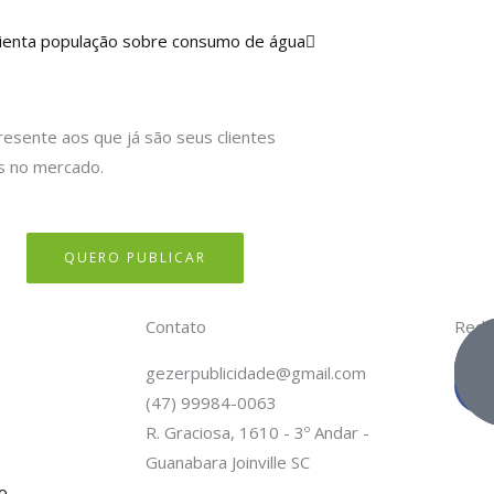
Próximo
rienta população sobre consumo de água
resente aos que já são seus clientes
s no mercado.
QUERO PUBLICAR
Contato
Rede
gezerpublicidade@gmail.com
(47) 99984-0063
c
R. Graciosa, 1610 - 3º Andar -
Guanabara Joinville SC
o