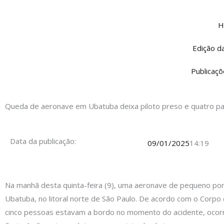
Ir
para
H
o
conteúdo
Edição d
Publicaçõ
Queda de aeronave em Ubatuba deixa piloto preso e quatro pa
Data da publicação:
09/01/2025
14:19
Na manhã desta quinta-feira (9), uma aeronave de pequeno por
Ubatuba, no litoral norte de São Paulo. De acordo com o Corpo
cinco pessoas estavam a bordo no momento do acidente, ocorr