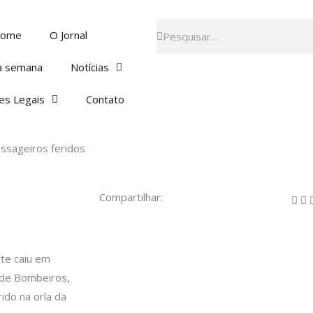
Pesquisar
Pesquisar
ome
O Jornal
a semana
Notícias
es Legais
Contato
ssageiros feridos
Compartilhar:
te caiu em
 de Bombeiros,
ido na orla da