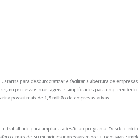
atarina para desburocratizar e facilitar a abertura de empresas,
ereçam processos mais ágeis e simplificados para empreendedor
rina possui mais de 1,5 milhão de empresas ativas.
tem trabalhado para ampliar a adesão ao programa. Desde o início
esforço, mais de 50 municípios ingressaram no SC Bem Mais Simpl