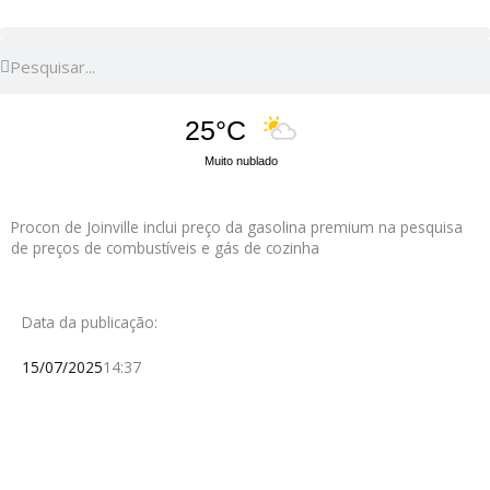
Pesquisar
Pesquisar
25°C
Muito nublado
Procon de Joinville inclui preço da gasolina premium na pesquisa
de preços de combustíveis e gás de cozinha
Data da publicação:
15/07/2025
14:37