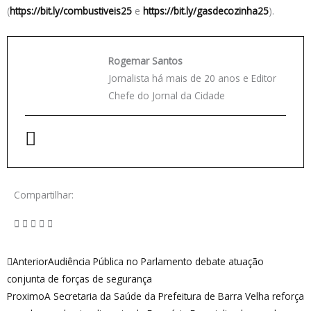
(
https://bit.ly/combustiveis25
e
https://bit.ly/gasdecozinha25
).
Rogemar Santos
Jornalista há mais de 20 anos e Editor
Chefe do Jornal da Cidade
Compartilhar:
Anterior
Próximo
Anterior
Audiência Pública no Parlamento debate atuação
conjunta de forças de segurança
Proximo
A Secretaria da Saúde da Prefeitura de Barra Velha reforça