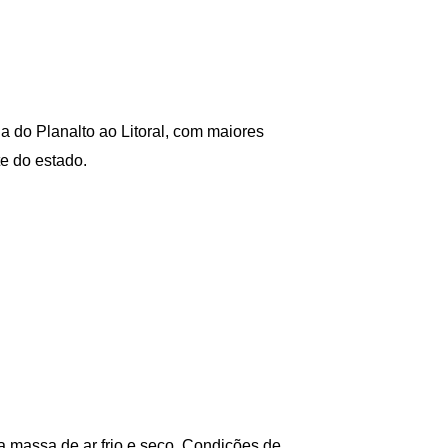
 do Planalto ao Litoral, com maiores
te do estado.
 massa de ar frio e seco. Condições de