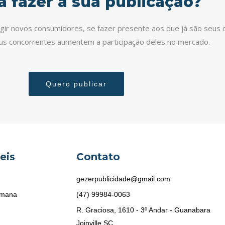
a fazer a sua publicação?
ingir novos consumidores, se fazer presente aos que já são seus c
eus concorrentes aumentem a participação deles no mercado.
Quero publicar
eis
Contato
gezerpublicidade@gmail.com
emana
(47) 99984-0063
R. Graciosa, 1610 - 3º Andar - Guanabara
Joinville SC