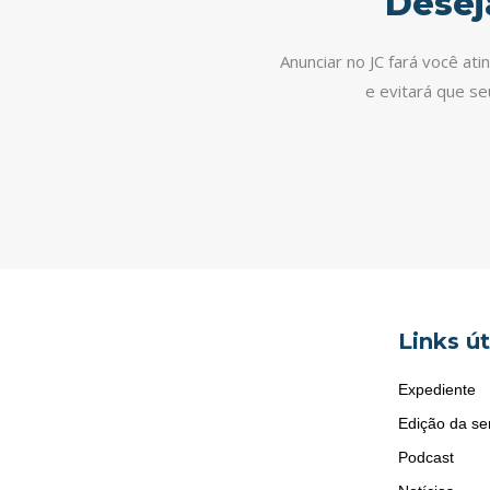
Desej
Anunciar no JC fará você at
e evitará que s
Links út
Expediente
Edição da s
Podcast