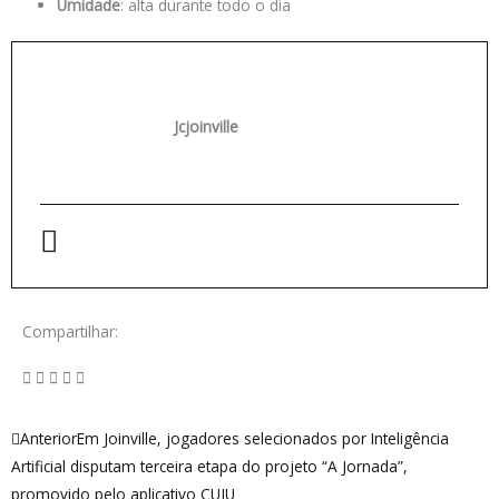
Umidade
: alta durante todo o dia
Jcjoinville
Compartilhar:
Anterior
Próximo
Anterior
Em Joinville, jogadores selecionados por Inteligência
Artificial disputam terceira etapa do projeto “A Jornada”,
promovido pelo aplicativo CUJU