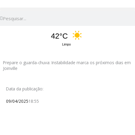
Pesquisar
Pesquisar
42°C
Limpo
Prepare o guarda-chuva: Instabilidade marca os próximos dias em
Joinville
Data da publicação:
09/04/2025
18:55